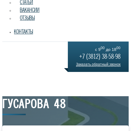
СТАТЬИ
ВАКАНСИИ
ОТЗЫВЫ
КОНТАКТЫ
00
00
Главная
c 9
до 18
Квартиры в жилых комлексах
+7 (3812) 38-58-98
Гусарова 48
Заказать обратный звонок
ГУСАРОВА 48