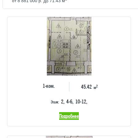
от
8 881 000 р.
до
71.43 м
1-ком.
2
45.42
м
2, 4-6, 10-12,
Этаж:
Подробнее