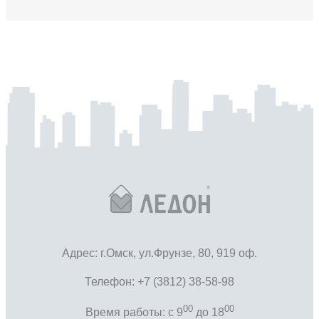
Адрес: г.Омск, ул.Фрунзе, 80, 919 оф.
Телефон: +7 (3812) 38-58-98
00
00
Время работы: c 9
до 18