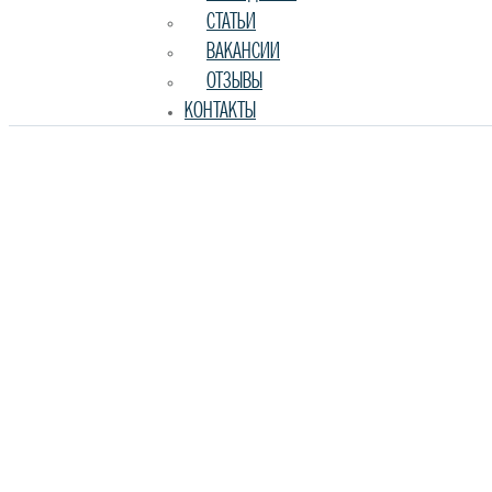
СТАТЬИ
ВАКАНСИИ
ОТЗЫВЫ
КОНТАКТЫ
Главная
Квартиры в жилых комлексах
ЖК "Амурский-2"