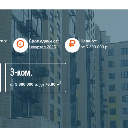
тир:
Срок сдачи от:
Цена от:
I квартал 2025
от 5 300 000 р.
3-ком.
2
от
9 380 000 р.
до
76.80 м