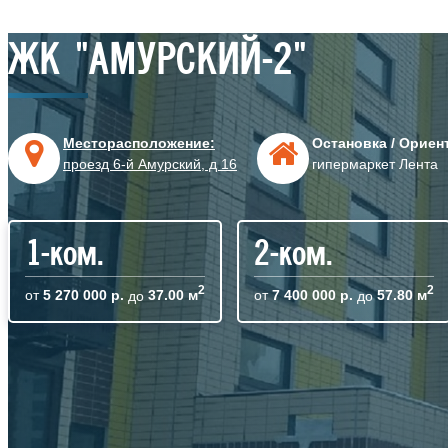
ЖК "АМУРСКИЙ-2"
Месторасположение:
Остановка / Ориен
проезд 6-й Амурский, д 16
гипермаркет Лента
1-ком.
2-ком.
2
2
от
5 270 000 р.
до
37.00 м
от
7 400 000 р.
до
57.80 м