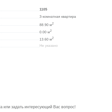
1105
3-комнатная квартира
2
88.90 м
2
0.00 м
2
13.60 м
Не указано
а или задать интересующий Вас вопрос!