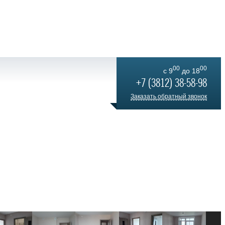
00
00
c 9
до 18
+7 (3812) 38-58-98
Заказать обратный звонок