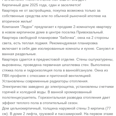
Кирпичный дом 2025 года, cдан и засeляется!
Квартира не от застройщика, покупка возможна только за
собственные средства или по обычной рыночной ипотеке на
вторичное жилье!
Компания "Ледон" предлагает к продаже 2-комнатную квартиру
в новом кирпичном доме в центре поселка Привокзальный.
Квартира свободной планировки "бабочка", окна на 2 стороны
света, есть теплая лоджия. Рекомендуемая планировка
включает в себя две изолированные комнаты и кухню. Санузел и
ванная раздельные.
Квартира сдается в предчистовой отделке. Стены оштукатурены,
выровнены, проведена первичная шпатлевка стен. Выполнена
стяжка пола и гидроизоляция пола в ванной/санузле. Окна из
ПВХ-профиля с откосами и приточной вентиляцией.
Установлены современные радиаторы отопления.
Электричество заведено до электрощитка, установлены счетчики
горячей и холодной воды. В ванной хромированный
полотенцесушитепь. Горизонтальная разводка отопления дает
эффект теплого пола в отопительный сезон.
Дом цельнокирпичный, толщина наружной стены 3 кирпича (77
см). В доме 2 лифта, грузовой и пассажирский. На первом этаже