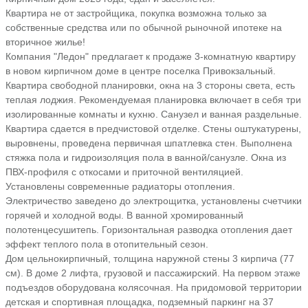
Квартира не от застройщика, покупка возможна только за
собственные средства или по обычной рыночной ипотеке на
вторичное жилье!
Компания "Ледон" предлагает к продаже 3-комнатную квартиру
в новом кирпичном доме в центре поселка Привокзальный.
Квартира свободной планировки, окна на 3 стороны света, есть
теплая лоджия. Рекомендуемая планировка включает в себя три
изолированные комнаты и кухню. Санузел и ванная раздельные.
Квартира сдается в предчистовой отделке. Стены оштукатурены,
выровнены, проведена первичная шпатлевка стен. Выполнена
стяжка пола и гидроизоляция пола в ванной/санузле. Окна из
ПВХ-профиля с откосами и приточной вентиляцией.
Установлены современные радиаторы отопления.
Электричество заведено до электрощитка, установлены счетчики
горячей и холодной воды. В ванной хромированный
полотенцесушитепь. Горизонтальная разводка отопления дает
эффект теплого пола в отопительный сезон.
Дом цельнокирпичный, толщина наружной стены 3 кирпича (77
см). В доме 2 лифта, грузовой и пассажирский. На первом этаже
подъездов оборудована колясочная. На придомовой территории
детская и спортивная площадка, подземный паркинг на 37