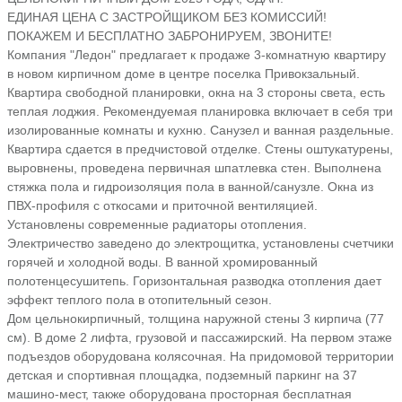
ЕДИНАЯ ЦЕНА С ЗАСТРОЙЩИКОМ БЕЗ КОМИССИЙ!
ПОКАЖЕМ И БЕСПЛАТНО ЗАБРОНИРУЕМ, ЗВОНИТЕ!
Компания "Ледон" предлагает к продаже 3-комнатную квартиру
в новом кирпичном доме в центре поселка Привокзальный.
Квартира свободной планировки, окна на 3 стороны света, есть
теплая лоджия. Рекомендуемая планировка включает в себя три
изолированные комнаты и кухню. Санузел и ванная раздельные.
Квартира сдается в предчистовой отделке. Стены оштукатурены,
выровнены, проведена первичная шпатлевка стен. Выполнена
стяжка пола и гидроизоляция пола в ванной/санузле. Окна из
ПВХ-профиля с откосами и приточной вентиляцией.
Установлены современные радиаторы отопления.
Электричество заведено до электрощитка, установлены счетчики
горячей и холодной воды. В ванной хромированный
полотенцесушитепь. Горизонтальная разводка отопления дает
эффект теплого пола в отопительный сезон.
Дом цельнокирпичный, толщина наружной стены 3 кирпича (77
см). В доме 2 лифта, грузовой и пассажирский. На первом этаже
подъездов оборудована колясочная. На придомовой территории
детская и спортивная площадка, подземный паркинг на 37
машино-мест, также оборудована просторная бесплатная