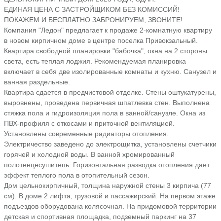
ЕДИНАЯ ЦЕНА С ЗАСТРОЙЩИКОМ БЕЗ КОМИССИЙ!
ПОКАЖЕМ И БЕСПЛАТНО ЗАБРОНИРУЕМ, ЗВОНИТЕ!
Компания "Ледон" предлагает к продаже 2-комнатную квартиру
в новом кирпичном доме в центре поселка Привокзальный.
Квартира свободной планировки "бабочка", окна на 2 стороны
света, есть теплая лоджия. Рекомендуемая планировка
включает в себя две изолированные комнаты и кухню. Санузел и
ванная раздельные.
Квартира сдается в предчистовой отделке. Стены оштукатурены,
выровнены, проведена первичная шпатлевка стен. Выполнена
стяжка пола и гидроизоляция пола в ванной/санузле. Окна из
ПВХ-профиля с откосами и приточной вентиляцией.
Установлены современные радиаторы отопления.
Электричество заведено до электрощитка, установлены счетчики
горячей и холодной воды. В ванной хромированный
полотенцесушитепь. Горизонтальная разводка отопления дает
эффект теплого пола в отопительный сезон.
Дом цельнокирпичный, толщина наружной стены 3 кирпича (77
см). В доме 2 лифта, грузовой и пассажирский. На первом этаже
подъездов оборудована колясочная. На придомовой территории
детская и спортивная площадка, подземный паркинг на 37