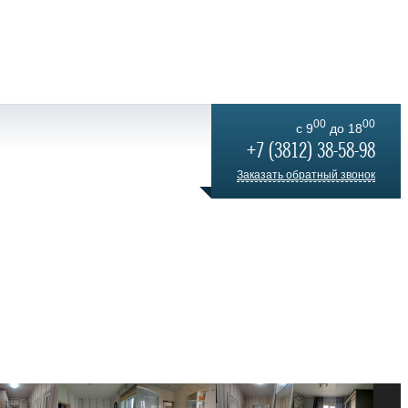
00
00
c 9
до 18
+7 (3812) 38-58-98
Заказать обратный звонок