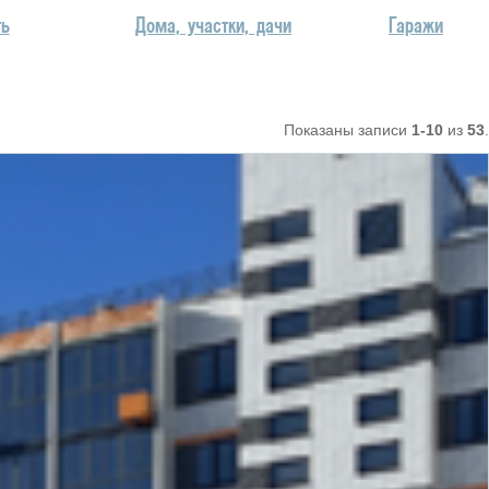
ть
Дома, участки, дачи
Гаражи
Показаны записи
1-10
из
53
.