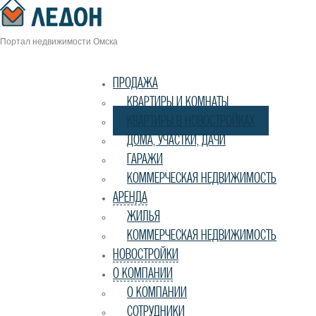
navigation
Портал недвижимости Омска
ПРОДАЖА
КВАРТИРЫ И КОМНАТЫ
КВАРТИРЫ В НОВОСТРОЙКАХ
ДОМА, УЧАСТКИ, ДАЧИ
ГАРАЖИ
КОММЕРЧЕСКАЯ НЕДВИЖИМОСТЬ
АРЕНДА
ЖИЛЬЯ
КОММЕРЧЕСКАЯ НЕДВИЖИМОСТЬ
НОВОСТРОЙКИ
О КОМПАНИИ
О КОМПАНИИ
СОТРУДНИКИ