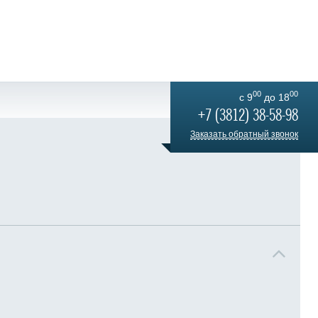
00
00
c 9
до 18
+7 (3812) 38-58-98
Заказать обратный звонок